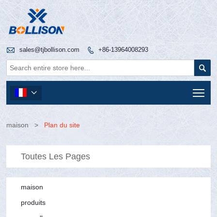

sales@tjbollison.com
+86-13964008293


Tog

maison
>
Plan du site
Toutes Les Pages
maison
produits