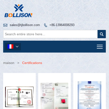

sales@tjbollison.com
+86-13964008293


Tog

maison
>
Certifications