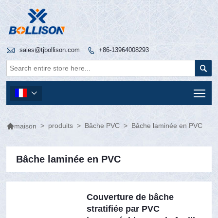

sales@tjbollison.com
+86-13964008293


Tog


>
produits
>
Bâche PVC
>
Bâche laminée en PVC
maison
Bâche laminée en PVC
Couverture de bâche
stratifiée par PVC