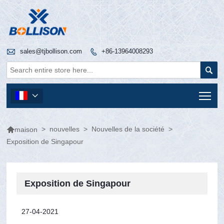

sales@tjbollison.com
+86-13964008293


Tog


>
nouvelles
>
Nouvelles de la société
>
maison
Exposition de Singapour
Exposition de Singapour
27-04-2021