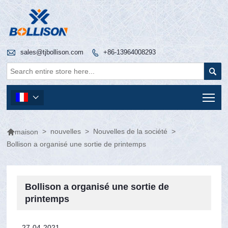

sales@tjbollison.com
+86-13964008293


Tog


>
nouvelles
>
Nouvelles de la société
>
maison
Bollison a organisé une sortie de printemps
Bollison a organisé une sortie de
printemps
27-04-2021